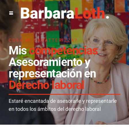
COSA MI CARATTERIZZA?
Mis
competencias
Asesoramiento y
representación en
Derecho laboral
Estaré encantada de asesorarle y representarle
en todos los ámbitos del derecho laboral